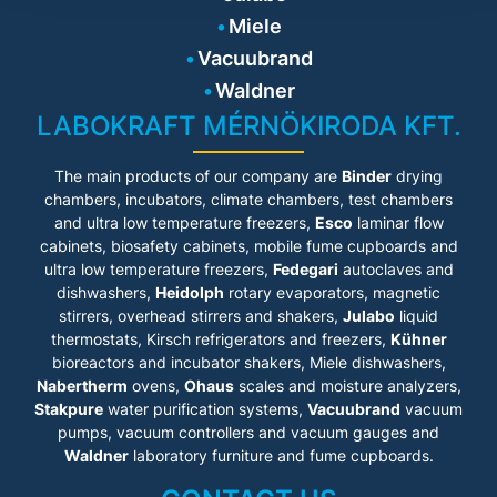
Miele
Vacuubrand
Waldner
LABOKRAFT MÉRNÖKIRODA KFT.
The main products of our company are
Binder
drying
chambers, incubators, climate chambers, test chambers
and ultra low temperature freezers,
Esco
laminar flow
cabinets
, biosafety cabinets, mobile fume cupboards and
ultra low temperature freezers,
Fedegari
autoclaves and
dishwashers,
Heidolph
rotary evaporators, magnetic
stirrers, overhead stirrers and shakers,
Julabo
liquid
thermostats, Kirsch refrigerators and freezers,
Kühner
bioreactors and incubator shakers, Miele dishwashers,
Nabertherm
ovens,
Ohaus
scales and moisture analyzers,
Stakpure
water purification systems,
Vacuubrand
vacuum
pumps, vacuum controllers and vacuum gauges and
Waldner
laboratory furniture and fume cupboards.