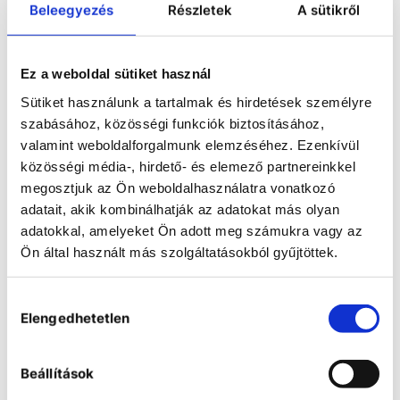
Beleegyezés
Részletek
A sütikről
ml
Powder flasks come with a
standard NS 29/32 joint size
are also available with NS
Ez a weboldal sütiket használ
24/29 ground joints.
Sütiket használunk a tartalmak és hirdetések személyre
COMPARE
szabásához, közösségi funkciók biztosításához,
valamint weboldalforgalmunk elemzéséhez. Ezenkívül
közösségi média-, hirdető- és elemező partnereinkkel
megosztjuk az Ön weboldalhasználatra vonatkozó
adatait, akik kombinálhatják az adatokat más olyan
adatokkal, amelyeket Ön adott meg számukra vagy az
Ön által használt más szolgáltatásokból gyűjtöttek.
Hozzájárulás
Elengedhetetlen
kiválasztása
Beállítások