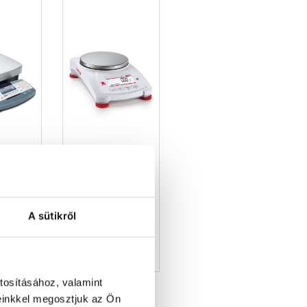
orm
Precision
ces
balances
A sütikről
tosításához, valamint
einkkel megosztjuk az Ön