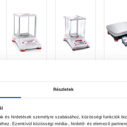
Semi-micro
Analytical
Platf
balances
balances
balan
Részletek
ál
mak és hirdetések személyre szabásához, közösségi funkciók biz
hez. Ezenkívül közösségi média-, hirdető- és elemező partner