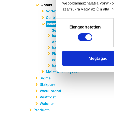
weboldalhasználatra vonatko
Ohaus
számukra vagy az Ön által ha
Vortex mixers
Centrifuges
Hozzájárulás
Balances
Elengedhetetlen
kiválasztása
Semi-micro
balances
Analytical
balances
Platform balances
Megtagad
Precision
balances
Moisture analyzers
Sigma
Stakpure
Vacuubrand
Vestfrost
Waldner
Products