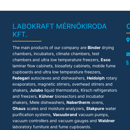
LABOKRAFT MÉRNÖKIRODA
KFT.
A
The main products of our company are
Binder
drying
chambers, incubators, climate chambers, test
chambers and ultra low temperature freezers,
Esco
laminar flow cabinets
, biosafety cabinets, mobile fume
cupboards and ultra low temperature freezers,
Fedegari
autoclaves and dishwashers,
Heidolph
rotary
evaporators, magnetic stirrers, overhead stirrers and
shakers,
Julabo
liquid thermostats, Kirsch refrigerators
and freezers,
Kühner
bioreactors and incubator
shakers, Miele dishwashers,
Nabertherm
ovens,
Ohaus
scales and moisture analyzers,
Stakpure
water
purification systems,
Vacuubrand
vacuum pumps,
vacuum controllers and vacuum gauges and
Waldner
laboratory furniture and fume cupboards.