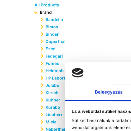
All Products
Brand
Bandelin
Bimos
Binder
Düperthal
Esco
Fedegari
Fumex
Heidolph
HP Labortechnik
Julabo
Beleegyezés
Kirsch
Kühner
Kurabo
Ez a weboldal sütiket haszn
Liebherr
Sütiket használunk a tartal
Miele
weboldalforgalmunk elemzésé
Nabertherm