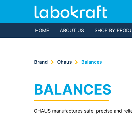
HOME
ABOUT US
SHOP BY PROD
Brand
Ohaus
Balances
BALANCES
OHAUS manufactures safe, precise and reliab