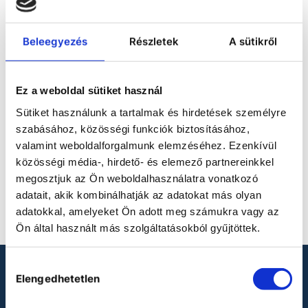
ACCESSORIES FOR
Beleegyezés
Részletek
A sütikről
DISPENSING OF
LIQUID DETERGENTS
Ez a weboldal sütiket használ
Sütiket használunk a tartalmak és hirdetések személyre
szabásához, közösségi funkciók biztosításához,
valamint weboldalforgalmunk elemzéséhez. Ezenkívül
közösségi média-, hirdető- és elemező partnereinkkel
No product defined.
megosztjuk az Ön weboldalhasználatra vonatkozó
adatait, akik kombinálhatják az adatokat más olyan
adatokkal, amelyeket Ön adott meg számukra vagy az
Ön által használt más szolgáltatásokból gyűjtöttek.
Hozzájárulás
LOOKING FOR LABORATORY
Elengedhetetlen
kiválasztása
PRODUCTS?