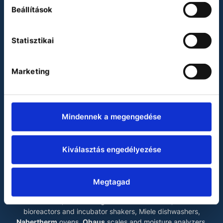
Beállítások
Binder
Heidolph
Statisztikai
Julabo
Miele
Marketing
Vacuubrand
Waldner
LABOKRAFT MÉRNÖKIRODA KFT.
Mindennek a megengedése
The main products of our company are
Binder
drying
chambers, incubators, climate chambers, test chambers
and ultra low temperature freezers,
Esco
laminar flow
Kiválasztás engedélyezése
cabinets
, biosafety cabinets, mobile fume cupboards and
ultra low temperature freezers,
Fedegari
autoclaves and
dishwashers,
Heidolph
rotary evaporators, magnetic
Megtagad
stirrers, overhead stirrers and shakers,
Julabo
liquid
thermostats, Kirsch refrigerators and freezers,
Kühner
bioreactors and incubator shakers, Miele dishwashers,
Nabertherm
ovens,
Ohaus
scales and moisture analyzers,